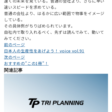
遠くの未来を見ている。普通の会社より、さらに早い
速いスピードを求めている。
普通の会社より、はるかに広い範囲で物事をイメージ
している。
その具体例がちりばめられています。
自社内で取り入れるべく、先ずは読んでみて、動いて
みてください。
前のページ
投
日本人の生産性をあげよう！ voice vol.91
稿
次のページ
ナ
おすすめの”この1冊”！
関連記事
ビ
ゲ
ー
シ
ョ