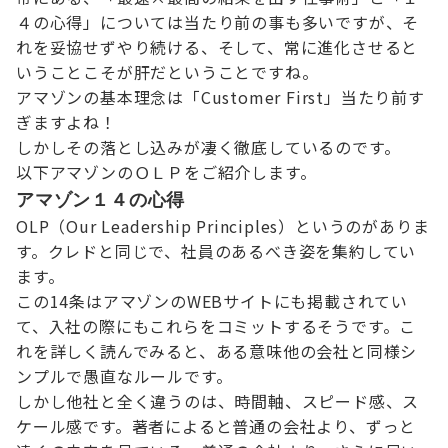
４の心得」については当たり前の事も多いですが、そ
れを妥協せずやり続ける、そして、常に進化させると
いうことこそが肝だということですね。
アマゾンの基本理念は「Customer First」当たり前す
ぎますよね！
しかしその落とし込みが凄く徹底しているのです。
以下アマゾンのＯＬＰをご紹介します。
アマゾン１４の心得
OLP（Our Leadership Principles）というのがありま
す。クレドと同じで、社員のあるべき姿を集約してい
ます。
この14条はアマゾンのWEBサイトにも掲載されてい
て、入社の際にもこれらをコミットするそうです。こ
れを詳しく読んでみると、ある意味他の会社と同様シ
ンプルで愚直なルールです。
しかし他社と全く違うのは、時間軸、スピード感、ス
ケール感です。著者によると普通の会社より、ずっと