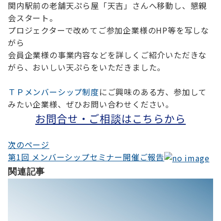
関内駅前の老舗天ぷら屋「天吉」さんへ移動し、懇親
会スタート。
プロジェクターで改めてご参加企業様のHP等を写しな
がら
会員企業様の事業内容などを詳しくご紹介いただきな
がら、おいしい天ぷらをいただきました。
ＴＰメンバーシップ制度
にご興味のある方、参加して
みたい企業様、ぜひお問い合わせください。
お問合せ・ご相談はこちらから
次のページ
投
第1回 メンバーシップセミナー開催ご報告
稿
関連記事
ナ
ビ
ゲ