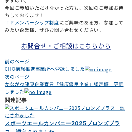
ますので、
今回ご参加いただけなかった方も、次回のご参加お待
ちしております！
ＴＰメンバーシップ制度
にご興味のある方、参加して
みたい企業様、ぜひお問い合わせください。
お問合せ・ご相談はこちらから
前のページ
投
CHO構想推進事業所へ登録しました
稿
次のページ
ナ
かながわ健康企業宣言「健康優良企業」認定証 更新
しました
ビ
関連記事
ゲ
ー
シ
スポーツエールカンパニー2025ブロンズプラ
ス 認定されました