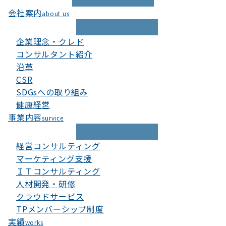
会社案内
about us
企業理念・クレド
コンサルタント紹介
沿革
CSR
SDGsへの取り組み
健康経営
事業内容
survice
経営コンサルティング
マーケティング支援
ＩＴコンサルティング
人材開発・研修
クラウドサービス
TPメンバーシップ制度
実績
works