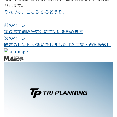
りします。
それでは、こちら からどうぞ。
前のページ
投
実践営業戦略研究会にて講師を務めます
稿
次のページ
ナ
経営のヒント 更新いたしました【名言集・西郷隆盛】
ビ
関連記事
ゲ
ー
シ
ョ
ン