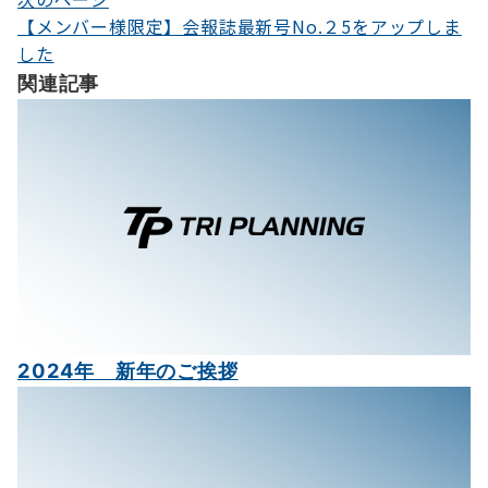
ナ
【メンバー様限定】会報誌最新号No.２5をアップしま
した
ビ
関連記事
ゲ
ー
シ
ョ
ン
2024年 新年のご挨拶