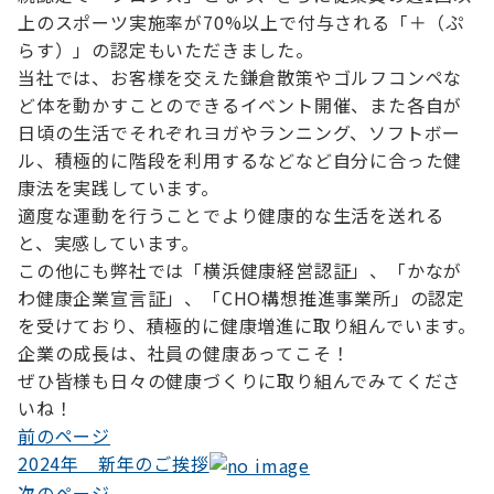
上のスポーツ実施率が70%以上で付与される「＋（ぷ
らす）」の認定もいただきました。
当社では、お客様を交えた鎌倉散策やゴルフコンペな
ど体を動かすことのできるイベント開催、また各自が
日頃の生活でそれぞれヨガやランニング、ソフトボー
ル、積極的に階段を利用するなどなど自分に合った健
康法を実践しています。
適度な運動を行うことでより健康的な生活を送れる
と、実感しています。
この他にも弊社では「横浜健康経営認証」、「かなが
わ健康企業宣言証」、「CHO構想推進事業所」の認定
を受けており、積極的に健康増進に取り組んでいます。
企業の成長は、社員の健康あってこそ！
ぜひ皆様も日々の健康づくりに取り組んでみてくださ
いね！
前のページ
投
2024年 新年のご挨拶
稿
次のページ