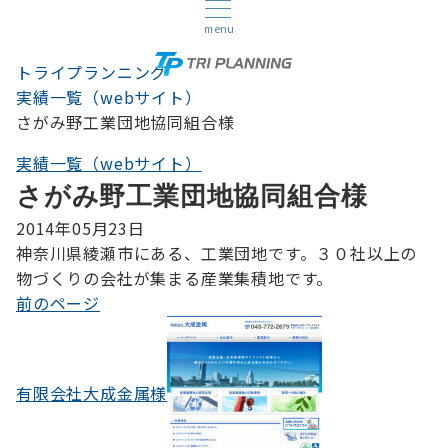
menu
トライプランニング
実績一覧（webサイト）
さがみ野工業団地協同組合様
実績一覧（webサイト）
さがみ野工業団地協同組合様
2014年05月23日
神奈川県綾瀬市にある、工業団地です。３０社以上の
物づくりの会社が集まる産業集積地です。
前のページ
投
稿
ナ
有限会社大成金属様
ビ
ゲ