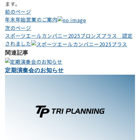
ます。
前のページ
投
年末年始営業のご案内
稿
次のページ
ナ
スポーツエールカンパニー2025ブロンズプラス 認定
されました
ビ
関連記事
ゲ
ー
定期演奏会のお知らせ
シ
ョ
ン