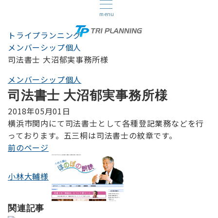
menu
トライプランニング
メンバーシップ個人
司法書士 大沼郁実事務所様
メンバーシップ個人
司法書士 大沼郁実事務所様
2018年05月01日
横浜市関内にて司法書士として各種登記業務などを行
っております。五三桐は司法書士の紋章です。
前のページ
投
稿
小林大輔様
ナ
ビ
関連記事
ゲ