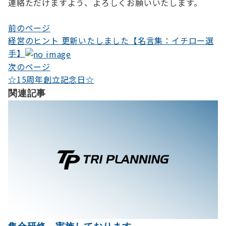
連絡ただけますよう、よろしくお願いいたします。
前のページ
投
経営のヒント 更新いたしました【名言集：イチロー選
稿
手】
ナ
次のページ
☆15周年創立記念日☆
ビ
関連記事
ゲ
ー
シ
ョ
ン
集合研修、実施しております