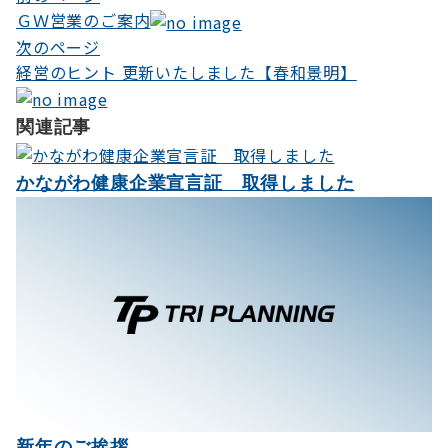
ＧＷ営業のご案内
稿
次のページ
ナ
経営のヒント 更新いたしました【春和景明】
ビ
関連記事
ゲ
ー
かながわ健康企業宣言証 取得しました
シ
ョ
ン
新年のご挨拶