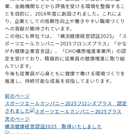
業、金融機関などから評価を受ける環境を整備するこ
とを目的に、2016年度に創設されました。これによ
り、企業としての信頼性向上や働きやすい職場づくり
への貢献が期待されています。
この他にも弊社では、「横浜健康経営認証2025」「ス
ポーツエールカンパニー2025ブロンズプラス」「かな
がわ健康企業宣言証」、「CHO構想推進事業所」の認
定を受けており、積極的に従業員の健康増進に取り組
んでいます。
今後も従業員が心身ともに健康で働ける環境づくりを
推進し、持続可能な成長を目指してまいります。
前のページ
投
スポーツエールカンパニー2025ブロンズプラス 認定
稿
されました
ナ
次のページ
横浜健康経営認証2025 取得いたしました
ビ